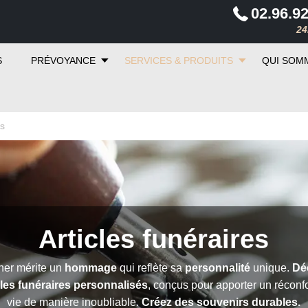
02.96.92
24
S
PRÉVOYANCE
SERVICES & PRODUITS
QUI SOM
es
Articles funéraires
her mérite un
hommage
qui reflète sa
personnalité
unique.
Dé
les funéraires
personnalisés
, conçus pour apporter un réconfo
vie de manière inoubliable.
Créez des souvenirs durables.