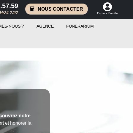
.57.59
NOUS CONTACTER
H/24 7J/7
Espace Famille
MES-NOUS ?
AGENCE
FUNÉRARIUM
couvrez notre
rt et honorer la