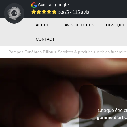
Avis sur google
/5 -
115
avis
5.0
ACCUEIL
AVIS DE DÉCÈS
OBSÈQUE
CONTACT
Pompes Funèbres Billiou
>
Services & produits
>
Articles funérair
Chaque être c
gamme d’artic