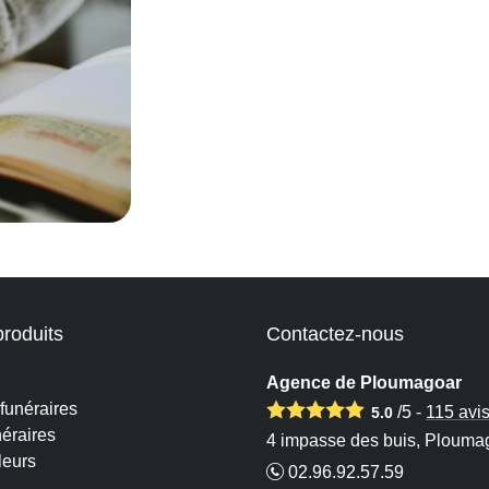
produits
Contactez-nous
Agence de Ploumagoar
funéraires
/5 -
115
avi
5.0
éraires
4 impasse des buis, Plouma
leurs
02.96.92.57.59