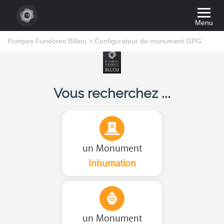
Menu
Pompes Funèbres Billiou
>
Configurateur de monument GPG